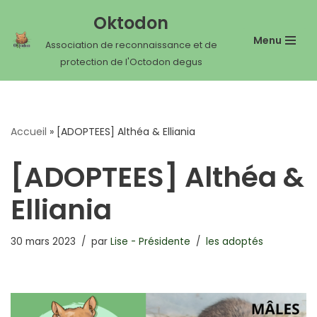
Oktodon
Aller
Menu
Association de reconnaissance et de
au
protection de l'Octodon degus
contenu
Accueil
»
[ADOPTEES] Althéa & Elliania
[ADOPTEES] Althéa &
Elliania
30 mars 2023
par
Lise - Présidente
les adoptés