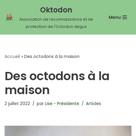
Oktodon
Aller
Menu
Association de reconnaissance et de
au
protection de l'Octodon degus
contenu
Accueil
»
Des octodons à la maison
Des octodons à la
maison
2 juillet 2022
par
Lise - Présidente
Articles