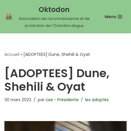
Oktodon
Aller
Menu
Association de reconnaissance et de
au
protection de l'Octodon degus
contenu
Accueil
»
[ADOPTEES] Dune, Shehili & Oyat
[ADOPTEES] Dune,
Shehili & Oyat
30 mars 2023
par
Lise - Présidente
les adoptés